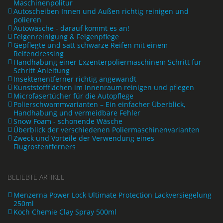
Maschinenpolitur
Autoscheiben Innen und Außen richtig reinigen und
polieren
Autowäsche - darauf kommt es an!
Felgenreinigung & Felgenpflege
Gepflegte und satt schwarze Reifen mit einem
Reifendressing
Handhabung einer Exzenterpoliermaschinem Schritt für
Schritt Anleitung
Insektenentferner richtig angewandt
Kunststoffflächen im Innenraum reinigen und pflegen
Microfasertücher für die Autopflege
Polierschwammvarianten – Ein einfacher Überblick,
Handhabung und vermeidbare Fehler
Snow Foam - schonende Wäsche
Überblick der verschiedenen Poliermaschinenvarianten
Zweck und Vorteile der Verwendung eines
Flugrostentferners
BELIEBTE ARTIKEL
Menzerna Power Lock Ultimate Protection Lackversiegelung
250ml
Koch Chemie Clay Spray 500ml