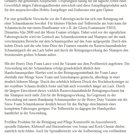
Detailers mit gehobenen Ansprüchen. Ursprünglich häufig für die tägliche Arbeit eines
Gewerblich tätigen Fahrzeugaufbereiter entwickelt sind diese Autopflegeprodukte auch
für den anspruchsvollen Hobby Autopfleger und Enthusiast eine gute Option.
Für eine gründliche Vorwäsche vor der Fahrzeugwäsche hat sich eine Reinigung mit
einer Schaumkanone bewährt. Für kleinere Flächen und Teilbereiche am Auto kann die
Schaumwäsche mit einem Handfoamer wie z.B. der Gloria Foammaster FM10,
Dimartino Alta 2000 und der Mesto Foamer erfolgen. Dabei wird vor der eigentlichen
Fahrzeugwäsche wird ein Gemisch aus Schaumkonzentrat und Shampoo auf die stark
verschmutzten Bereiche mit dem Schaumsprüher auf das Auto aufgesprüht. Durch den
hohen Druck und die sehr feine Düse des Foamers entsteht ein Rasierschaumähnlicher
Schaumteppich der am Lack haftet und durch die Reinigungswirkung des Shampoo den
festsitzenden groben Schmutz anlöst.
Mit der Heavy Duty Foam Lance wird die Variante aus dem Profibereich angeboten. Die
Anwendung mit der Schaumlanze erfolgt grundsätzlich ähnlich dem
Handschaumsprüher. Hierbei wird in den Reinigungsmitteltank der Foam Lance
ebenfalls eine Menge Snow Foam und Autoshampoo gemischt, allerdings in einer
deutlich höheren Menge. Durch den erheblich höheren Druck des Hochdruckreiniger ist
der erzielbare Schaum deutlich fester und hält auch wesentlich länger am Lack. Durch
die längere Einwirkzeit dieses wirklich Rasierschaumähnliche Reinigungsschaum hat
das Shampoo noch mehr Zeit für die Reinigungswirkung. Im Gegensatz zu der
Anwendung mit einem Handpump Schaumsprüher ist die Heavy Duty Variante mit der
Snow Foam Schaumkanone deutlich besser für das flächige einschäumen eines
kompletten Fahrzeuges geeignet. Für Teilbereiche ist dagegen der Handsprüher
handlicher in der Anwendung.
Profiline Produkte für die Reinigung und Pflege Kunststoffe im Aussenbereich,
spezielle Etiketten, Klebstoff und Harzentferner von Sonax und Koch Chemie dürfen
natürlich nicht fehlen. Auch für Spezialbereiche wie die Aufbereitung von verblindeten