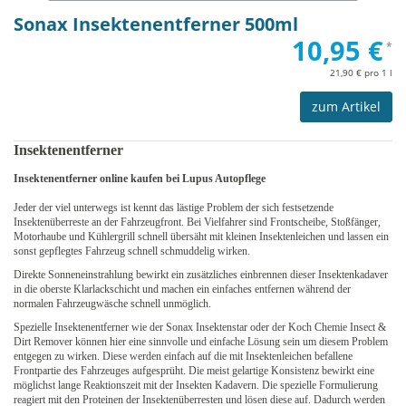
Sonax Insektenentferner 500ml
10,95 €
*
21,90 € pro 1 l
zum Artikel
Insektenentferner
Insektenentferner online kaufen bei Lupus Autopflege
Jeder der viel unterwegs ist kennt das lästige Problem der sich festsetzende
Insektenüberreste an der Fahrzeugfront. Bei Vielfahrer sind Frontscheibe, Stoßfänger,
Motorhaube und Kühlergrill schnell übersäht mit kleinen Insektenleichen und lassen ein
sonst gepflegtes Fahrzeug schnell schmuddelig wirken.
Direkte Sonneneinstrahlung bewirkt ein zusätzliches einbrennen dieser Insektenkadaver
in die oberste Klarlackschicht und machen ein einfaches entfernen während der
normalen Fahrzeugwäsche schnell unmöglich.
Spezielle Insektenentferner wie der Sonax Insektenstar oder der Koch Chemie Insect &
Dirt Remover können hier eine sinnvolle und einfache Lösung sein um diesem Problem
entgegen zu wirken. Diese werden einfach auf die mit Insektenleichen befallene
Frontpartie des Fahrzeuges aufgesprüht. Die meist gelartige Konsistenz bewirkt eine
möglichst lange Reaktionszeit mit der Insekten Kadavern. Die spezielle Formulierung
reagiert mit den Proteinen der Insektenüberresten und lösen diese auf. Dadurch werden