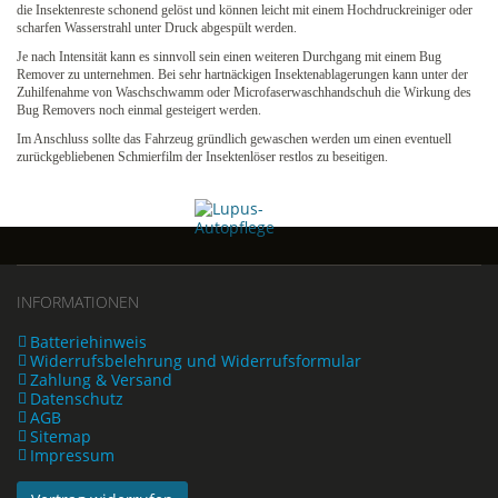
die Insektenreste schonend gelöst und können leicht mit einem Hochdruckreiniger oder
scharfen Wasserstrahl unter Druck abgespült werden.
Je nach Intensität kann es sinnvoll sein einen weiteren Durchgang mit einem Bug
Remover zu unternehmen. Bei sehr hartnäckigen Insektenablagerungen kann unter der
Zuhilfenahme von Waschschwamm oder Microfaserwaschhandschuh die Wirkung des
Bug Removers noch einmal gesteigert werden.
Im Anschluss sollte das Fahrzeug gründlich gewaschen werden um einen eventuell
zurückgebliebenen Schmierfilm der Insektenlöser restlos zu beseitigen.
INFORMATIONEN
Batteriehinweis
Widerrufsbelehrung und Widerrufsformular
Zahlung & Versand
Datenschutz
AGB
Sitemap
Impressum