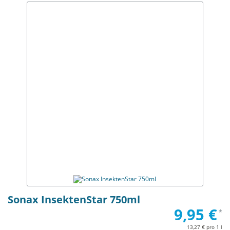
Sonax InsektenStar 750ml
9,95 €
*
13,27 € pro 1 l