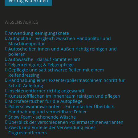
Vertrag widerrufen
WISSENSWERTES
Anwendung Reinigungsknete
Autopolitur - Vergleich zwischen Handpolitur und
Maschinenpolitur
Autoscheiben Innen und Außen richtig reinigen und
polieren
Autowäsche - darauf kommt es an!
Felgenreinigung & Felgenpflege
Gepflegte und satt schwarze Reifen mit einem
Reifendressing
Handhabung einer Exzenterpoliermaschinem Schritt für
Schritt Anleitung
Insektenentferner richtig angewandt
Kunststoffflächen im Innenraum reinigen und pflegen
Microfasertücher für die Autopflege
Polierschwammvarianten – Ein einfacher Überblick,
Handhabung und vermeidbare Fehler
Snow Foam - schonende Wäsche
Überblick der verschiedenen Poliermaschinenvarianten
Zweck und Vorteile der Verwendung eines
Flugrostentferners