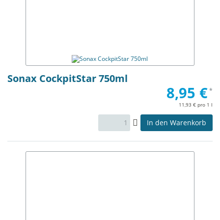
Sonax CockpitStar 750ml
8,95 €
*
11,93 € pro 1 l
In den Warenkorb