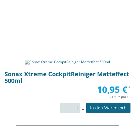
Sonax Xtreme CockpitReiniger Matteffect
500ml
10,95 €
*
21,90 € pro 1 l
In den Warenkorb