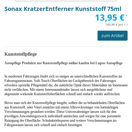
Sonax KratzerEntferner Kunststoff 75ml
13,95 €
*
185,96 € pro 1 l
zum Artikel
Kunststoffpflege
Autopflege Produkte zur Kunststoffpflege online kaufen bei Lupus Autopflege
In modernen Fahrzeugen findet sich so einiges an unterschiedlichen Kunststoffen im
Fahrzeuginnenraum. Soft-Touch Oberflächen im Cockpitbereich des Fahrzeuges
erfordern spezielle Pflegemittel die, die natürliche Optik dieser Materialien im Innenraum
nicht verfälschen. Mit einem Innenraumdetailer lassen sich ausgeblichene und
abgenutzte wirkende Kunststoffoberflächen schnell und einfach wieder auffrischen.
Bevor man sich der Kunststoffpflege hingibt, sollten die zu behandelnden Oberflächen
aus Kunststoff, oder Vinyl zunächst mit einem Allzweckreiniger von hartnäckigen
Verschmutzungen gesäubert werden. Diese Universalreiniger lassen sich für den
jeweiligen Anwendungszweck individuell anmischen und sorgen für eine porentiefe
Reinigung der Oberfläche. Schuhabriebspuren und weitere Verschmutzungen im
Fahrgastraum lassen sich schnell und einfach beseitigen.