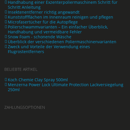
Handhabung einer Exzenterpoliermaschinem Schritt für
Schritt Anleitung
Insektenentferner richtig angewandt
Kunststoffflächen im Innenraum reinigen und pflegen
Microfasertücher für die Autopflege
Polierschwammvarianten – Ein einfacher Überblick,
Handhabung und vermeidbare Fehler
Snow Foam - schonende Wäsche
Überblick der verschiedenen Poliermaschinenvarianten
Zweck und Vorteile der Verwendung eines
Flugrostentferners
BELIEBTE ARTIKEL
Koch Chemie Clay Spray 500ml
Menzerna Power Lock Ultimate Protection Lackversiegelung
250ml
ZAHLUNGSOPTIONEN