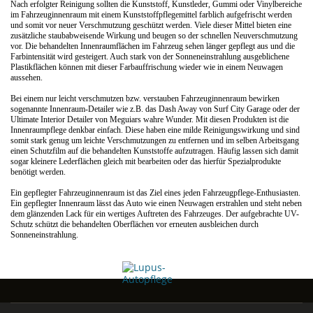
Nach erfolgter Reinigung sollten die Kunststoff, Kunstleder, Gummi oder Vinylbereiche
im Fahrzeuginnenraum mit einem Kunststoffpflegemittel farblich aufgefrischt werden
und somit vor neuer Verschmutzung geschützt werden. Viele dieser Mittel bieten eine
zusätzliche staubabweisende Wirkung und beugen so der schnellen Neuverschmutzung
vor. Die behandelten Innenraumflächen im Fahrzeug sehen länger gepflegt aus und die
Farbintensität wird gesteigert. Auch stark von der Sonneneinstrahlung ausgeblichene
Plastikflächen können mit dieser Farbauffrischung wieder wie in einem Neuwagen
aussehen.
Bei einem nur leicht verschmutzen bzw. verstauben Fahrzeuginnenraum bewirken
sogenannte Innenraum-Detailer wie z.B. das Dash Away von Surf City Garage oder der
Ultimate Interior Detailer von Meguiars wahre Wunder. Mit diesen Produkten ist die
Innenraumpflege denkbar einfach. Diese haben eine milde Reinigungswirkung und sind
somit stark genug um leichte Verschmutzungen zu entfernen und im selben Arbeitsgang
einen Schutzfilm auf die behandelten Kunststoffe aufzutragen. Häufig lassen sich damit
sogar kleinere Lederflächen gleich mit bearbeiten oder das hierfür Spezialprodukte
benötigt werden.
Ein gepflegter Fahrzeuginnenraum ist das Ziel eines jeden Fahrzeugpflege-Enthusiasten.
Ein gepflegter Innenraum lässt das Auto wie einen Neuwagen erstrahlen und steht neben
dem glänzenden Lack für ein wertiges Auftreten des Fahrzeuges. Der aufgebrachte UV-
Schutz schützt die behandelten Oberflächen vor erneuten ausbleichen durch
Sonneneinstrahlung.