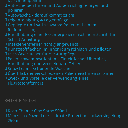
Maschinenpolitur
Autoscheiben Innen und Außen richtig reinigen und
polieren
Autowäsche - darauf kommt es an!
Felgenreinigung & Felgenpflege
Gepflegte und satt schwarze Reifen mit einem
Reifendressing
Handhabung einer Exzenterpoliermaschinem Schritt für
Schritt Anleitung
Insektenentferner richtig angewandt
Kunststoffflächen im Innenraum reinigen und pflegen
Microfasertücher für die Autopflege
Polierschwammvarianten – Ein einfacher Überblick,
Handhabung und vermeidbare Fehler
Snow Foam - schonende Wäsche
Überblick der verschiedenen Poliermaschinenvarianten
Zweck und Vorteile der Verwendung eines
Flugrostentferners
BELIEBTE ARTIKEL
Koch Chemie Clay Spray 500ml
Menzerna Power Lock Ultimate Protection Lackversiegelung
250ml