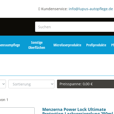
Kundenservice:
info@lupus-autopflege.de
Sonstige
nenraumpflege
Microfaserprodukte
Profiprodukte
P
Oberflächen
Preisspanne:
0,00 €
von 1
Menzerna Power Lock Ultimate
Protection Lackversiegelung 250ml