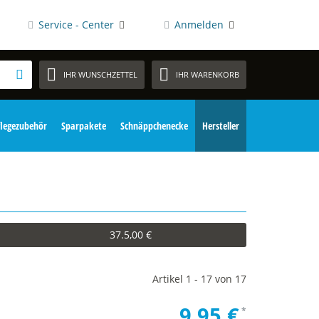
Service - Center
Anmelden
IHR WUNSCHZETTEL
IHR WARENKORB
flegezubehör
Sparpakete
Schnäppchenecke
Hersteller
37.5,00 €
Artikel 1 - 17 von 17
9,95 €
*