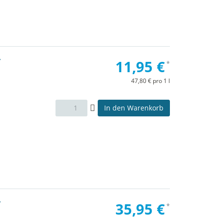
r
11,95 €
*
47,80 € pro 1 l
In den Warenkorb
r
35,95 €
*