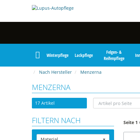
Felgen- &
Winterpflege
Lackpflege
In
Reifenpflege
Nach Hersteller
Menzerna
MENZERNA
17 Artikel
FILTERN NACH
Seite 1
Material