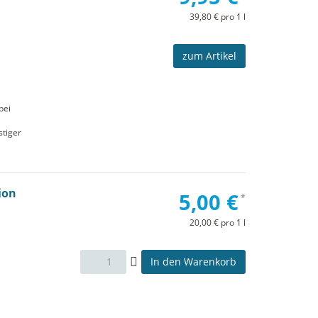
39,80 € pro 1 l
zum Artikel
bei
stiger
ion
5,00 €
*
20,00 € pro 1 l
In den Warenkorb