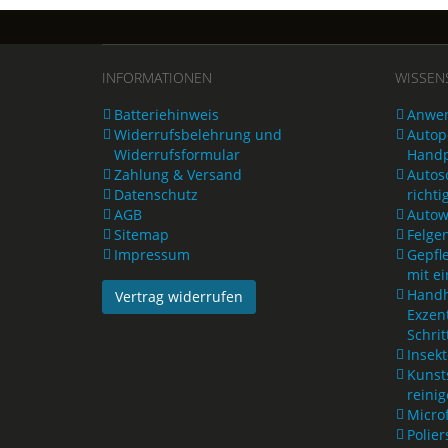
INFORMATIONEN
WISSEN
Batteriehinweis
Anwen
Widerrufsbelehrung und
Autopo
Widerrufsformular
Handp
Zahlung & Versand
Autos
Datenschutz
richti
AGB
Autow
Sitemap
Felge
Impressum
Gepfl
mit e
Handh
Vertrag widerrufen
Exzen
Schrit
Insek
Kunst
reini
Microf
Polie