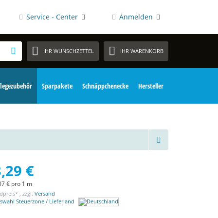
Service - Center
Anmelden
IHR WUNSCHZETTEL
IHR WARENKORB
flegezubehör
Sparpakete
Schnäppchenecke
Hersteller
,29 €
07 € pro 1 m
dpreis* , zzgl.
Versand
swahl Steuerzone / Lieferland