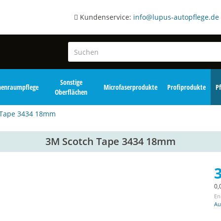
Kundenservice:
info@lupus-autopflege.de
Sonstige
nenraumpflege
Microfaserprodukte
Profiprodukte
P
Oberflächen
 Tape 3434 18mm
3M Scotch Tape 3434 18mm
3
0,
En
Au