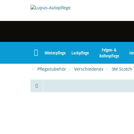
Felgen- &
Winterpflege
Lackpflege
In
Reifenpflege
Pflegezubehör
Verschiedenes
3M Scotch