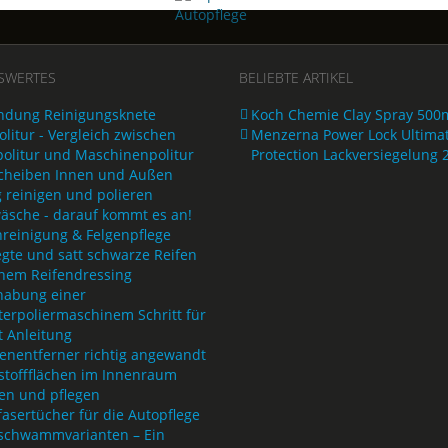
SWERTES
BELIEBTE ARTIKEL
dung Reinigungsknete
Koch Chemie Clay Spray 500
litur - Vergleich zwischen
Menzerna Power Lock Ultima
olitur und Maschinenpolitur
Protection Lackversiegelung 
cheiben Innen und Außen
g reinigen und polieren
äsche - darauf kommt es an!
nreinigung & Felgenpflege
egte und satt schwarze Reifen
inem Reifendressing
abung einer
terpoliermaschinem Schritt für
t Anleitung
tenentferner richtig angewandt
stoffflächen im Innenraum
gen und pflegen
asertücher für die Autopflege
rschwammvarianten – Ein