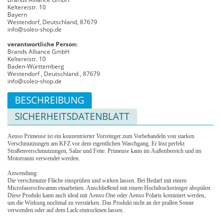
Keltereistr. 10
Bayern
Westendorf, Deutschland, 87679
info@soleo-shop.de
verantwortliche Person:
Brands Alliance GmbH
Keltereistr. 10
Baden-Württemberg
Westendorf , Deutschland , 87679
info@soleo-shop.de
BESCHREIBUNG
SICHERHEITSDATENBLATT
Aenso Primeuse ist ein konzentrierter Vorreinger zum Vorbehandeln von starken
Verschmutzungen am KFZ vor dem eigentlichen Waschgang. Er löst perfekt
Straßenverschmutzungen, Salze und Fette. Primeuse kann im Außenbereich und im
Motorraum verwendet werden.
Anwendung:
Die verschmutze Fläche einsprühen und wirken lassen. Bei Bedarf mit einem
Microfaserschwamm einarbeiten. Anschließend mit einem Hochdruckreiniger abspülen.
Diese Produkt kann auch ideal mit Aenso One oder Aenso Polaris kominiert werden,
um die Wirkung nochmal zu verstärken. Das Produkt nicht an der prallen Sonne
verwenden oder auf dem Lack eintrocknen lassen.