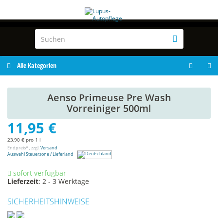
Alle Kategorien
Aenso Primeuse Pre Wash
Vorreiniger 500ml
11,95 €
23,90 € pro 1 l
Endpreis* , zzgl.
Versand
Auswahl Steuerzone / Lieferland
sofort verfügbar
Lieferzeit
:
2 - 3 Werktage
SICHERHEITSHINWEISE