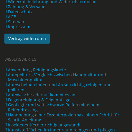
Widerrufsbelehrung und Widerrufsformular
Zahlung & Versand
Datenschutz
AGB
Sitemap
Impressum
Vertrag widerrufen
WISSENSWERTES
Anwendung Reinigungsknete
Autopolitur - Vergleich zwischen Handpolitur und
Maschinenpolitur
Autoscheiben Innen und Außen richtig reinigen und
polieren
Autowäsche - darauf kommt es an!
Felgenreinigung & Felgenpflege
Gepflegte und satt schwarze Reifen mit einem
Reifendressing
Handhabung einer Exzenterpoliermaschinem Schritt für
Schritt Anleitung
Insektenentferner richtig angewandt
Kunststoffflächen im Innenraum reinigen und pflegen