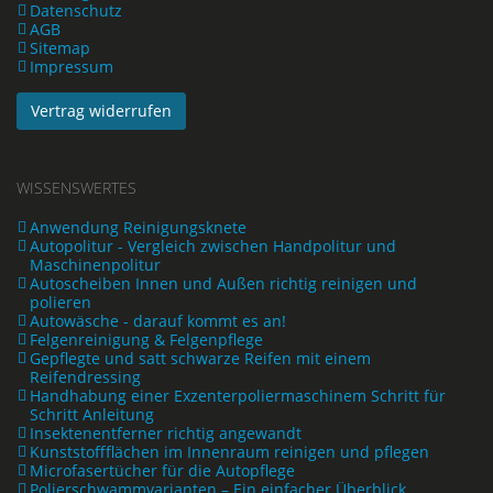
Datenschutz
AGB
Sitemap
Impressum
Vertrag widerrufen
WISSENSWERTES
Anwendung Reinigungsknete
Autopolitur - Vergleich zwischen Handpolitur und
Maschinenpolitur
Autoscheiben Innen und Außen richtig reinigen und
polieren
Autowäsche - darauf kommt es an!
Felgenreinigung & Felgenpflege
Gepflegte und satt schwarze Reifen mit einem
Reifendressing
Handhabung einer Exzenterpoliermaschinem Schritt für
Schritt Anleitung
Insektenentferner richtig angewandt
Kunststoffflächen im Innenraum reinigen und pflegen
Microfasertücher für die Autopflege
Polierschwammvarianten – Ein einfacher Überblick,