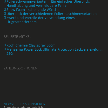
Polierschwammvarianten – Ein einfacher Überblick,
Handhabung und vermeidbare Fehler
Snow Foam - schonende Wäsche
Überblick der verschiedenen Poliermaschinenvarianten
Zweck und Vorteile der Verwendung eines
Flugrostentferners
BELIEBTE ARTIKEL
Koch Chemie Clay Spray 500ml
Menzerna Power Lock Ultimate Protection Lackversiegelung
250ml
ZAHLUNGSOPTIONEN
NEWSLETTER ABONNIEREN
Abmeldung jederzeit möglich