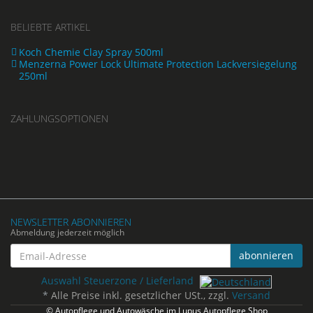
BELIEBTE ARTIKEL
Koch Chemie Clay Spray 500ml
Menzerna Power Lock Ultimate Protection Lackversiegelung
250ml
ZAHLUNGSOPTIONEN
NEWSLETTER ABONNIEREN
Abmeldung jederzeit möglich
Email-
abonnieren
Adresse
Auswahl Steuerzone / Lieferland
*
Alle Preise inkl. gesetzlicher USt., zzgl.
Versand
© Autopflege und Autowäsche im Lupus Autopflege Shop