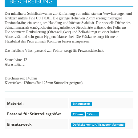
BESCHREIBUNG
Der mittelharte Schleifschwamm zur Entfernung von mittel-starken Verwitterungen und
Kratzern mittels Fine Cut F6.01. Die geringe Höhe von 23mm erzeugt niedrigere
Torsionskräfte, ein sehr gutes Handling und höchste Stabilität. Die spezielle Dichte des
Schaummaterials ermöglicht eine langanhaltende Stauchhärte während des Polierens.
Die optimierte Retikulierung (Offenzelligkeit) und Zellzahl trägt zu einer hohen
Abrasivität und sehr guten Hygienefaktoren bei. Die Fräskante sorgt für mehr
Flexibilität des Pads um sich Konturen besser anzupassen.
Das farbliche Vlies, passend zur Politur, sorgt für Prozesssicherheit.
Stauchhärte: 12.
Abrasivität: 5.
Durchmesser: 140mm
Klettrücken: 126mm (für 125mm Stützteller geeignet)
Material:
Schaumstoff
Passend für Stütztellergröße:
115mm
125mm
Einsatzzweck:
Defektkorrektur / Kratzerentfernung