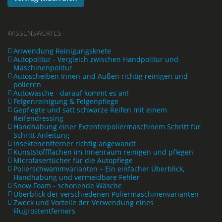
WISSENSWERTES
Anwendung Reinigungsknete
Autopolitur - Vergleich zwischen Handpolitur und
Maschinenpolitur
Autoscheiben Innen und Außen richtig reinigen und
polieren
Autowäsche - darauf kommt es an!
Felgenreinigung & Felgenpflege
Gepflegte und satt schwarze Reifen mit einem
Reifendressing
Handhabung einer Exzenterpoliermaschinem Schritt für
Schritt Anleitung
Insektenentferner richtig angewandt
Kunststoffflächen im Innenraum reinigen und pflegen
Microfasertücher für die Autopflege
Polierschwammvarianten – Ein einfacher Überblick,
Handhabung und vermeidbare Fehler
Snow Foam - schonende Wäsche
Überblick der verschiedenen Poliermaschinenvarianten
Zweck und Vorteile der Verwendung eines
Flugrostentferners