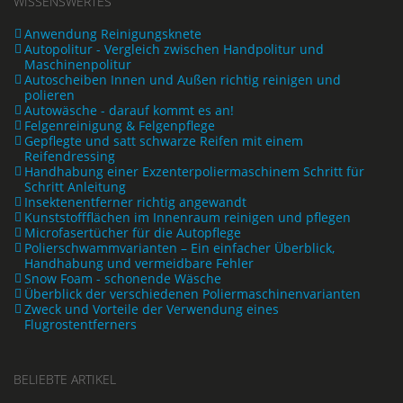
WISSENSWERTES
Anwendung Reinigungsknete
Autopolitur - Vergleich zwischen Handpolitur und
Maschinenpolitur
Autoscheiben Innen und Außen richtig reinigen und
polieren
Autowäsche - darauf kommt es an!
Felgenreinigung & Felgenpflege
Gepflegte und satt schwarze Reifen mit einem
Reifendressing
Handhabung einer Exzenterpoliermaschinem Schritt für
Schritt Anleitung
Insektenentferner richtig angewandt
Kunststoffflächen im Innenraum reinigen und pflegen
Microfasertücher für die Autopflege
Polierschwammvarianten – Ein einfacher Überblick,
Handhabung und vermeidbare Fehler
Snow Foam - schonende Wäsche
Überblick der verschiedenen Poliermaschinenvarianten
Zweck und Vorteile der Verwendung eines
Flugrostentferners
BELIEBTE ARTIKEL