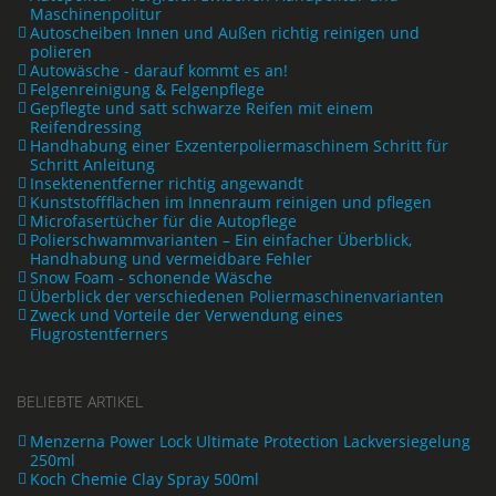
Maschinenpolitur
Autoscheiben Innen und Außen richtig reinigen und
polieren
Autowäsche - darauf kommt es an!
Felgenreinigung & Felgenpflege
Gepflegte und satt schwarze Reifen mit einem
Reifendressing
Handhabung einer Exzenterpoliermaschinem Schritt für
Schritt Anleitung
Insektenentferner richtig angewandt
Kunststoffflächen im Innenraum reinigen und pflegen
Microfasertücher für die Autopflege
Polierschwammvarianten – Ein einfacher Überblick,
Handhabung und vermeidbare Fehler
Snow Foam - schonende Wäsche
Überblick der verschiedenen Poliermaschinenvarianten
Zweck und Vorteile der Verwendung eines
Flugrostentferners
BELIEBTE ARTIKEL
Menzerna Power Lock Ultimate Protection Lackversiegelung
250ml
Koch Chemie Clay Spray 500ml