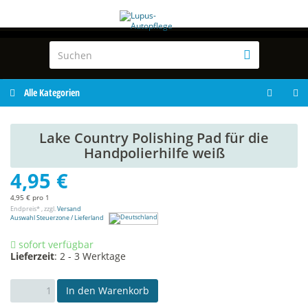
Alle Kategorien
Lake Country Polishing Pad für die
Handpolierhilfe weiß
4,95 €
4,95 € pro 1
Endpreis* , zzgl.
Versand
Auswahl Steuerzone / Lieferland
sofort verfügbar
Lieferzeit
:
2 - 3 Werktage
In den Warenkorb