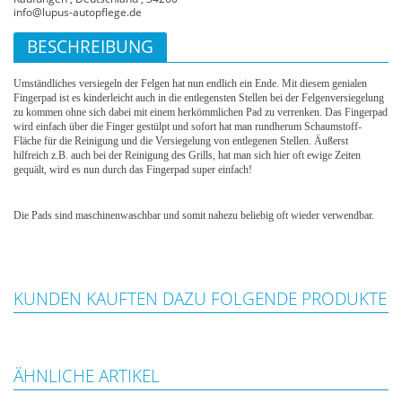
info@lupus-autopflege.de
BESCHREIBUNG
Umständliches versiegeln der Felgen hat nun endlich ein Ende. Mit diesem genialen
Fingerpad ist es kinderleicht auch in die entlegensten Stellen bei der Felgenversiegelung
zu kommen ohne sich dabei mit einem herkömmlichen Pad zu verrenken. Das Fingerpad
wird einfach über die Finger gestülpt und sofort hat man rundherum Schaumstoff-
Fläche für die Reinigung und die Versiegelung von entlegenen Stellen. Äußerst
hilfreich z.B. auch bei der Reinigung des Grills, hat man sich hier oft ewige Zeiten
gequält, wird es nun durch das Fingerpad super einfach!
Die Pads sind maschinenwaschbar und somit nahezu beliebig oft wieder verwendbar.
KUNDEN KAUFTEN DAZU FOLGENDE PRODUKTE
ÄHNLICHE ARTIKEL