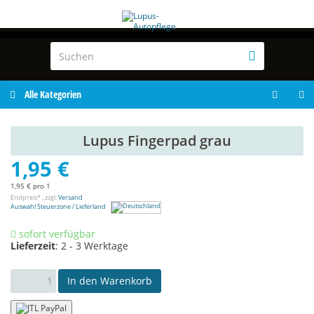
Alle Kategorien
Lupus Fingerpad grau
1,95 €
1,95 € pro 1
Endpreis* , zzgl.
Versand
Auswahl Steuerzone / Lieferland
sofort verfügbar
Lieferzeit
:
2 - 3 Werktage
In den Warenkorb