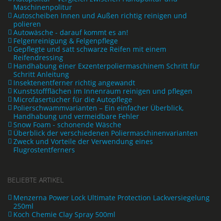
Maschinenpolitur
Autoscheiben Innen und Außen richtig reinigen und
polieren
Autowäsche - darauf kommt es an!
Felgenreinigung & Felgenpflege
Gepflegte und satt schwarze Reifen mit einem
Reifendressing
Handhabung einer Exzenterpoliermaschinem Schritt für
Schritt Anleitung
Insektenentferner richtig angewandt
Kunststoffflächen im Innenraum reinigen und pflegen
Microfasertücher für die Autopflege
Polierschwammvarianten – Ein einfacher Überblick,
Handhabung und vermeidbare Fehler
Snow Foam - schonende Wäsche
Überblick der verschiedenen Poliermaschinenvarianten
Zweck und Vorteile der Verwendung eines
Flugrostentferners
BELIEBTE ARTIKEL
Menzerna Power Lock Ultimate Protection Lackversiegelung
250ml
Koch Chemie Clay Spray 500ml