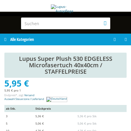
Alle Kategorien
Lupus Super Plush 530 EDGELESS
Microfasertuch 40x40cm /
STAFFELPREISE
5,95 €
5,95 € pro 1
Endpreis* , zzgl.
Versand
Auswahl Steuerzone / Lieferland
ab Stk.
Stückpreis
3
5,36 €
5,36 € pro Stk
5
5,06 €
5,06 € pro Stk
10
4,76 €
4,76 € pro Stk