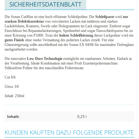
SICHERHEITSDATENBLATT
Die Sonax CutMax ist eine hoch effiziente Schleifpolitur. Die
Schleifpaste
wird
zur
starken Defektkorrektur
von verwitterten Lacken mit mittleren und starken
Lackdefekten, Kratzern, Swirls oder Hologrammen im Lack eingesetzt. Entfernt sogar
Einschlüsse bei Reparaturlackierungen, Sprühnebel und sogar Nassschleifspuren bis zu
einer Körnung von P1000. Trotz der
hohen Schleifleistung
dieser Lackpolitur wird ein
gutes Finish
ohne starke Vermattung des polierten Lackes erzielt. Für eine
Glanzsteigerung sollte anschließend mit der Sonax EX 04/06 für maximalen Tiefenglanz
nachgearbeitet werden.
Die innovative
Low Dust Technologie
ermöglicht ein staubarmes Arbeiten. Einfach in
der Verarbeitung. Ideale Kombination mit einer Profi Exzenterpoliermaschine.
Silikonfreie Politur für den maschinellen Poliereinsatz.
Cut 6/6
Gloss 3/6
Inhalt: 250ml
Inhalt:
0,25 l
KUNDEN KAUFTEN DAZU FOLGENDE PRODUKTE