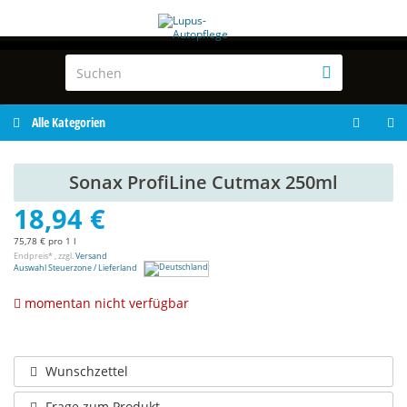
Alle Kategorien
Sonax ProfiLine Cutmax 250ml
18,94 €
75,78 € pro 1 l
Endpreis* , zzgl.
Versand
Auswahl Steuerzone / Lieferland
momentan nicht verfügbar
Wunschzettel
Frage zum Produkt