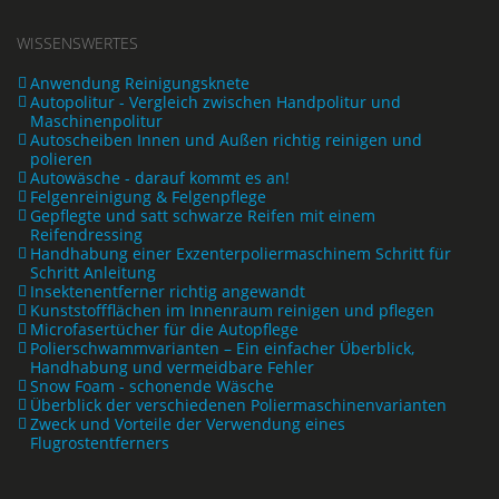
WISSENSWERTES
Anwendung Reinigungsknete
Autopolitur - Vergleich zwischen Handpolitur und
Maschinenpolitur
Autoscheiben Innen und Außen richtig reinigen und
polieren
Autowäsche - darauf kommt es an!
Felgenreinigung & Felgenpflege
Gepflegte und satt schwarze Reifen mit einem
Reifendressing
Handhabung einer Exzenterpoliermaschinem Schritt für
Schritt Anleitung
Insektenentferner richtig angewandt
Kunststoffflächen im Innenraum reinigen und pflegen
Microfasertücher für die Autopflege
Polierschwammvarianten – Ein einfacher Überblick,
Handhabung und vermeidbare Fehler
Snow Foam - schonende Wäsche
Überblick der verschiedenen Poliermaschinenvarianten
Zweck und Vorteile der Verwendung eines
Flugrostentferners