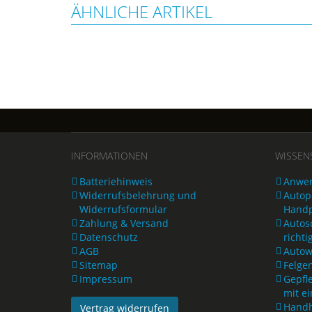
ÄHNLICHE ARTIKEL
INFORMATIONEN
WISSEN
Batteriehinweis
Anwen
Widerrufsbelehrung und
Autopo
Widerrufsformular
Handp
Zahlung & Versand
Autos
Datenschutz
richti
AGB
Autow
Sitemap
Felge
Impressum
Gepfl
mit e
Handh
Vertrag widerrufen