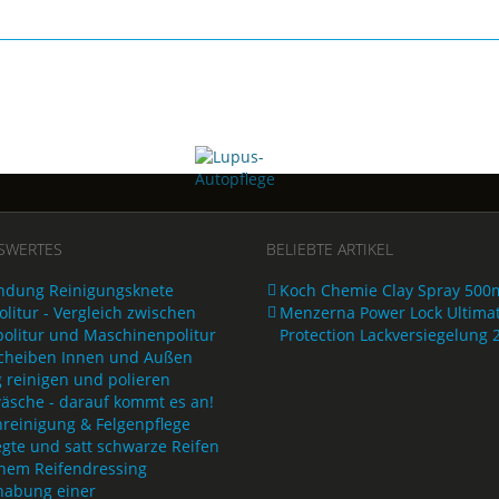
SWERTES
BELIEBTE ARTIKEL
dung Reinigungsknete
Koch Chemie Clay Spray 500
litur - Vergleich zwischen
Menzerna Power Lock Ultima
olitur und Maschinenpolitur
Protection Lackversiegelung 
cheiben Innen und Außen
g reinigen und polieren
äsche - darauf kommt es an!
nreinigung & Felgenpflege
egte und satt schwarze Reifen
inem Reifendressing
abung einer