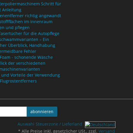
terpoliermaschinem Schritt für
t Anleitung
tenentferner richtig angewandt
stoffflächen im Innenraum
gen und pflegen
asertücher für die Autopflege
rschwammvarianten – Ein
cher Überblick, Handhabung
ermeidbare Fehler
Foam - schonende Wäsche
lick der verschiedenen
rmaschinenvarianten
 und Vorteile der Verwendung
Flugrostentferners
abonnieren
Auswahl Steuerzone / Lieferland
*
Alle Preise inkl. gesetzlicher USt., zzgl.
Versand