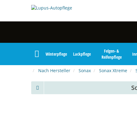
Felgen- &
Winterpflege
Lackpflege
In
Reifenpflege
Nach Hersteller
Sonax
Sonax Xtreme
S