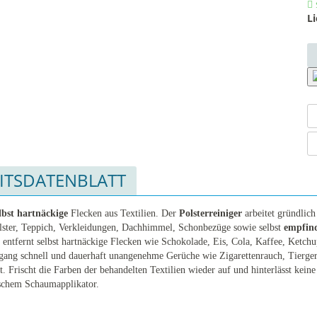
Li
ITSDATENBLATT
elbst hartnäckige
Flecken aus Textilien. Der
Polsterreiniger
arbeitet gründlich
lster, Teppich, Verkleidungen, Dachhimmel, Schonbezüge sowie selbst
empfind
entfernt selbst hartnäckige Flecken wie Schokolade, Eis, Cola, Kaffee, Ketch
sgang schnell und dauerhaft unangenehme Gerüche wie Zigarettenrauch, Tierge
t. Frischt die Farben der behandelten Textilien wieder auf und hinterlässt keine
ischem Schaumapplikator.