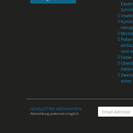
Exzen
Schrit
Insek
Kunst
reini
Microf
Polie
einfa
und v
Snow 
Überb
Polie
Zweck
eines 
NEWSLETTER ABONNIEREN
Email-
Abmeldung jederzeit möglich
Adresse