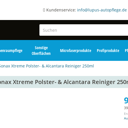
Kundenservice:
info@lupus-autopflege.de
Sonstige
nenraumpflege
Microfaserprodukte
Profiprodukte
P
Oberflächen
Sonax Xtreme Polster- & Alcantara Reiniger 250ml
onax Xtreme Polster- & Alcantara Reiniger 250
9
39
En
Au