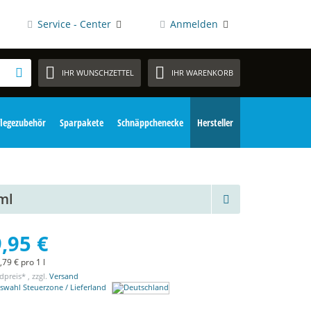
Service - Center
Anmelden
IHR WUNSCHZETTEL
IHR WARENKORB
flegezubehör
Sparpakete
Schnäppchenecke
Hersteller
ml
,95 €
,79 € pro 1 l
dpreis* , zzgl.
Versand
swahl Steuerzone / Lieferland