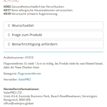
ACHTUNG
H302
Gesundheitsschädlich bei Verschlucken.
H317
Kann allergische Hautreaktionen verursachen.
H319
Verursacht schwere Augenreizung.
Wunschzettel
Frage zum Produkt
Benachrichtigung anfordern
Artikelnummer:
41010
Flugrostentferner. Es stinkt ! Ja es ist richtig, das Produkt stinkt bis zum Himmel hinauf,
daher der Name Drachen-Atem.
Kategorie:
Flugrostentferner
Hersteller:
ValetPRO
Herstellerinformationen:
ValetPRO LTD
Units A3-4, Eastside Business Park, Beach RoadNewhaven, Vereinigtes
Königreich, BN9 0FB
office@valetpro.global