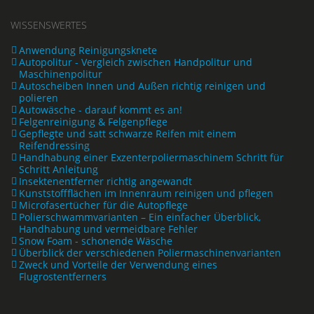
WISSENSWERTES
Anwendung Reinigungsknete
Autopolitur - Vergleich zwischen Handpolitur und
Maschinenpolitur
Autoscheiben Innen und Außen richtig reinigen und
polieren
Autowäsche - darauf kommt es an!
Felgenreinigung & Felgenpflege
Gepflegte und satt schwarze Reifen mit einem
Reifendressing
Handhabung einer Exzenterpoliermaschinem Schritt für
Schritt Anleitung
Insektenentferner richtig angewandt
Kunststoffflächen im Innenraum reinigen und pflegen
Microfasertücher für die Autopflege
Polierschwammvarianten – Ein einfacher Überblick,
Handhabung und vermeidbare Fehler
Snow Foam - schonende Wäsche
Überblick der verschiedenen Poliermaschinenvarianten
Zweck und Vorteile der Verwendung eines
Flugrostentferners