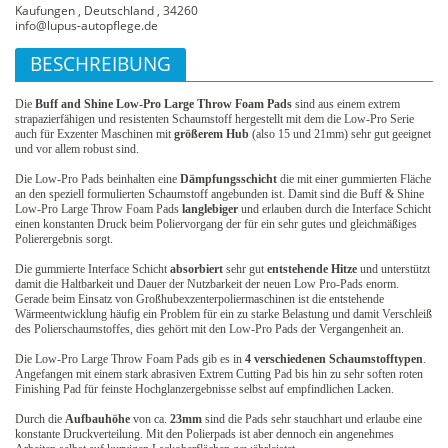
Kaufungen , Deutschland , 34260
info@lupus-autopflege.de
BESCHREIBUNG
Die
Buff and Shine Low-Pro Large Throw Foam Pads
sind aus einem extrem
strapazierfähigen und resistenten Schaumstoff hergestellt mit dem die Low-Pro Serie
auch für Exzenter Maschinen mit
größerem Hub
(also 15 und 21mm) sehr gut geeignet
und vor allem robust sind.
Die Low-Pro Pads beinhalten eine
Dämpfungsschicht
die mit einer gummierten Fläche
an den speziell formulierten Schaumstoff angebunden ist. Damit sind die Buff & Shine
Low-Pro Large Throw Foam Pads
langlebiger
und erlauben durch die Interface Schicht
einen konstanten Druck beim Poliervorgang der für ein sehr gutes und gleichmäßiges
Polierergebnis sorgt.
Die gummierte Interface Schicht
absorbiert
sehr gut
entstehende Hitze
und unterstützt
damit die Haltbarkeit und Dauer der Nutzbarkeit der neuen Low Pro-Pads enorm.
Gerade beim Einsatz von Großhubexzenterpoliermaschinen ist die entstehende
Wärmeentwicklung häufig ein Problem für ein zu starke Belastung und damit Verschleiß
des Polierschaumstoffes, dies gehört mit den Low-Pro Pads der Vergangenheit an.
Die Low-Pro Large Throw Foam Pads gib es in
4 verschiedenen Schaumstofftypen
.
Angefangen mit einem stark abrasiven Extrem Cutting Pad bis hin zu sehr soften roten
Finishing Pad für feinste Hochglanzergebnisse selbst auf empfindlichen Lacken.
Durch die
Aufbauhöhe
von ca.
23mm
sind die Pads sehr stauchhart und erlaube eine
konstante Druckverteilung. Mit den Polierpads ist aber dennoch ein angenehmes