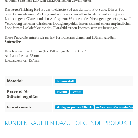
Arbeiten selbst auf kurvigen Lackoberflächen gewährleistet.
Das
rote Finishing Pad
ist das weicheste Pad aus der Low-Pro Serie. Dieses Pad
besitzt keine abrasive Wirkung und wird daher vor allem für die Verarbeitung von
Lackreinigern, Glazes und den Auftrag von Wachsen oder Versiegelungen eingesetzt. In
Verbindung mit einer ultrafeinen Hochglanzpolitur lassen sich auf einem empfindlichen
Lack feinste Lackdefekte die das Glanzbild trüben könnten sehr gut beseitigen.
Diese Padgröße eignet sich perfekt für Poliermaschinen mit
150mm großem
Stützteller
.
Durchmesser: ca. 165mm (für 150mm große Stützteller!)
Aufbauhöhe: ca. 23mm
Klettrücken: ca. 157mm
Material:
Schaumstoff
Passend für
140mm
150mm
Stütztellergröße:
Einsatzzweck:
Hochglanzpolitur / Finish
Auftrag von Wachs oder Versi
KUNDEN KAUFTEN DAZU FOLGENDE PRODUKTE