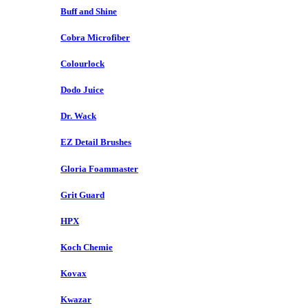
Buff and Shine
Cobra Microfiber
Colourlock
Dodo Juice
Dr. Wack
EZ Detail Brushes
Gloria Foammaster
Grit Guard
HPX
Koch Chemie
Kovax
Kwazar