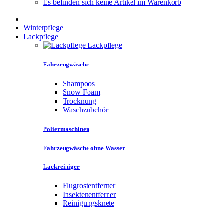
Es befinden sich keine Artikel im Warenkorb
Winterpflege
Lackpflege
Lackpflege
Fahrzeugwäsche
Shampoos
Snow Foam
Trocknung
Waschzubehör
Poliermaschinen
Fahrzeugwäsche ohne Wasser
Lackreiniger
Flugrostentferner
Insektenentferner
Reinigungsknete