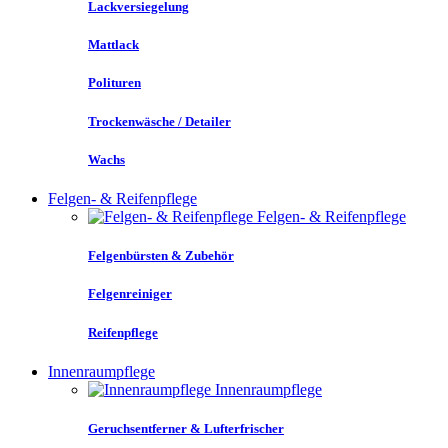
Lackversiegelung
Mattlack
Polituren
Trockenwäsche / Detailer
Wachs
Felgen- & Reifenpflege
Felgen- & Reifenpflege
Felgenbürsten & Zubehör
Felgenreiniger
Reifenpflege
Innenraumpflege
Innenraumpflege
Geruchsentferner & Lufterfrischer