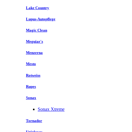
Lake Country
Lupus-Autopflege
Magic Clean
Meguiar's
Menzerna
Mesto
Rotweiss
Rupes
Sonax
Sonax Xtreme
Tornador
Unigloves