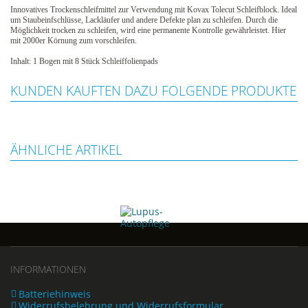
Innovatives Trockenschleifmittel zur Verwendung mit Kovax Tolecut Schleifblock. Ideal
um Staubeinfschlüsse, Lackläufer und andere Defekte plan zu schleifen. Durch die
Möglichkeit trocken zu schleifen, wird eine permanente Kontrolle gewährleistet. Hier
mit 2000er Körnung zum vorschleifen.
Inhalt: 1 Bogen mit 8 Stück Schleiffolienpads
KUNDEN KAUFTEN DAZU FOLGENDE PRODUKTE
ÄHNLICHE ARTIKEL
INFORMATIONEN
Batteriehinweis
Widerrufsbelehrung und Widerrufsformular