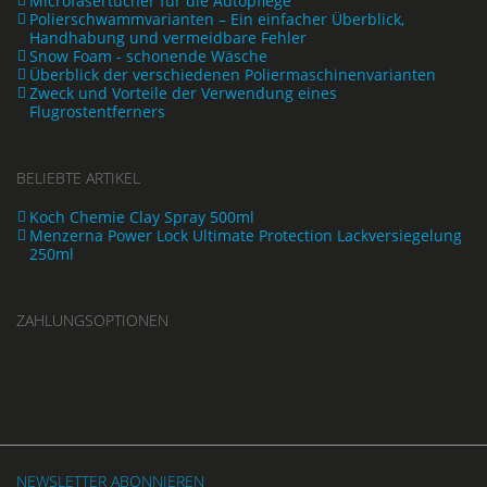
Microfasertücher für die Autopflege
Polierschwammvarianten – Ein einfacher Überblick,
Handhabung und vermeidbare Fehler
Snow Foam - schonende Wäsche
Überblick der verschiedenen Poliermaschinenvarianten
Zweck und Vorteile der Verwendung eines
Flugrostentferners
BELIEBTE ARTIKEL
Koch Chemie Clay Spray 500ml
Menzerna Power Lock Ultimate Protection Lackversiegelung
250ml
ZAHLUNGSOPTIONEN
NEWSLETTER ABONNIEREN