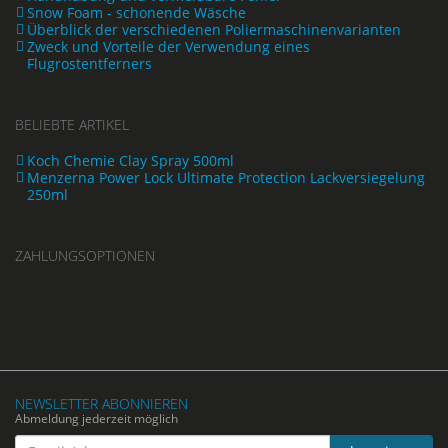
Snow Foam - schonende Wäsche
Überblick der verschiedenen Poliermaschinenvarianten
Zweck und Vorteile der Verwendung eines
Flugrostentferners
BELIEBTE ARTIKEL
Koch Chemie Clay Spray 500ml
Menzerna Power Lock Ultimate Protection Lackversiegelung
250ml
ZAHLUNGSOPTIONEN
NEWSLETTER ABONNIEREN
Abmeldung jederzeit möglich
Email-