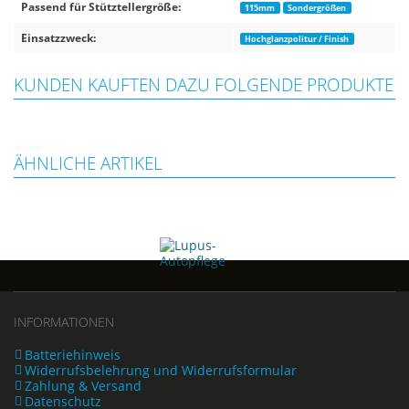
Passend für Stütztellergröße:
115mm
Sondergrößen
Einsatzzweck:
Hochglanzpolitur / Finish
KUNDEN KAUFTEN DAZU FOLGENDE PRODUKTE
ÄHNLICHE ARTIKEL
INFORMATIONEN
Batteriehinweis
Widerrufsbelehrung und Widerrufsformular
Zahlung & Versand
Datenschutz