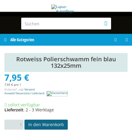
Alle Kategorien
Rotweiss Polierschwamm fein blau
132x25mm
7,95 €
7,95 € pro 1
Endpreis* , zzgl.
Versand
Auswahl Steuerzone / Lieferland
sofort verfügbar
Lieferzeit
:
2 - 3 Werktage
In den Warenkorb