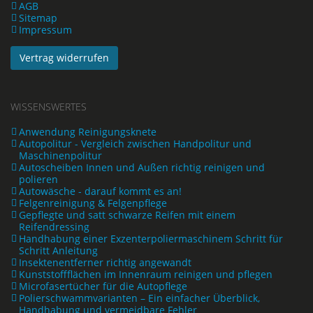
AGB
Sitemap
Impressum
Vertrag widerrufen
WISSENSWERTES
Anwendung Reinigungsknete
Autopolitur - Vergleich zwischen Handpolitur und
Maschinenpolitur
Autoscheiben Innen und Außen richtig reinigen und
polieren
Autowäsche - darauf kommt es an!
Felgenreinigung & Felgenpflege
Gepflegte und satt schwarze Reifen mit einem
Reifendressing
Handhabung einer Exzenterpoliermaschinem Schritt für
Schritt Anleitung
Insektenentferner richtig angewandt
Kunststoffflächen im Innenraum reinigen und pflegen
Microfasertücher für die Autopflege
Polierschwammvarianten – Ein einfacher Überblick,
Handhabung und vermeidbare Fehler