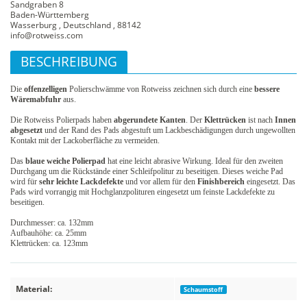
Sandgraben 8
Baden-Württemberg
Wasserburg , Deutschland , 88142
info@rotweiss.com
BESCHREIBUNG
Die
offenzelligen
Polierschwämme von Rotweiss zeichnen sich durch eine
bessere
Wäremabfuhr
aus.
Die Rotweiss Polierpads haben
abgerundete Kanten
. Der
Klettrücken
ist nach
Innen
abgesetzt
und der Rand des Pads abgestuft um Lackbeschädigungen durch ungewollten
Kontakt mit der Lackoberfläche zu vermeiden.
Das
blaue weiche Polierpad
hat eine leicht abrasive Wirkung. Ideal für den zweiten
Durchgang um die Rückstände einer Schleifpolitur zu beseitigen. Dieses weiche Pad
wird für
sehr leichte Lackdefekte
und vor allem für den
Finishbereich
eingesetzt. Das
Pads wird vorrangig mit Hochglanzpolituren eingesetzt um feinste Lackdefekte zu
beseitigen.
Durchmesser: ca. 132mm
Aufbauhöhe: ca. 25mm
Klettrücken: ca. 123mm
Material:
Schaumstoff