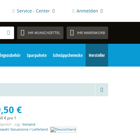
Service - Center
Anmelden
IHR WUNSCHZETTEL
IHR WARENKORB
flegezubehör
Sparpakete
Schnäppchenecke
Hersteller
,50 €
50 € pro 1
dpreis* , zzgl.
Versand
swahl Steuerzone / Lieferland