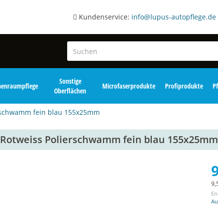
Kundenservice:
info@lupus-autopflege.de
Sonstige
nenraumpflege
Microfaserprodukte
Profiprodukte
P
Oberflächen
erschwamm fein blau 155x25mm
Rotweiss Polierschwamm fein blau 155x25mm
9
9,
En
Au