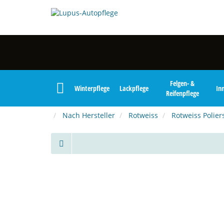
Felgen- &
Winterpflege
Lackpflege
In
Reifenpflege
Nach Hersteller
Rotweiss
Rotweiss Poli