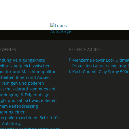
SWERTES
BELIEBTE ARTIKEL
dung Reinigungsknete
Menzerna Power Lock Ultima
litur - Vergleich zwischen
Protection Lackversiegelung 
olitur und Maschinenpolitur
Koch Chemie Clay Spray 500
cheiben Innen und Außen
g reinigen und polieren
äsche - darauf kommt es an!
nreinigung & Felgenpflege
egte und satt schwarze Reifen
inem Reifendressing
abung einer
terpoliermaschinem Schritt für
t Anleitung