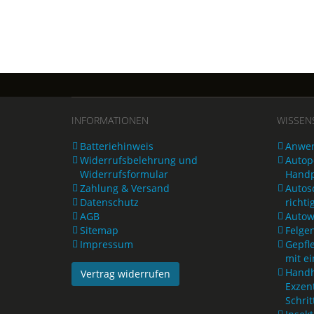
INFORMATIONEN
WISSEN
Batteriehinweis
Anwen
Widerrufsbelehrung und
Autopo
Widerrufsformular
Handp
Zahlung & Versand
Autos
Datenschutz
richti
AGB
Autow
Sitemap
Felge
Impressum
Gepfl
mit e
Handh
Vertrag widerrufen
Exzen
Schrit